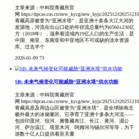
文章来源：中科院青藏所官
网 https://itpcas.cas.cn/new_kycg/new_kyjz/202512/t2025
青藏高原被誉为“亚洲水塔”，是亚洲十多条大江大河的
发源地，河流在出山口处的年径流总量约为6560±230亿
方（2018年），滋养着流域内19亿人口的生产生活，是
中国、南亚、东南亚和中亚地区不可或缺的淡水资源
库。过去半个
2026-01-09
73
SB: 未来气候变化可能威胁“亚洲水塔”供水功能
文章来源：中科院青藏所官
网 https://itpcas.cas.cn/new_kycg/new_kyjz/202512/t202
青藏高原及周边山区被誉为“亚洲水塔”，是全球除南北
极外最大的冰储量区。它孕育了亚洲十多条大河流——
包括印度河、恒河、雅鲁藏布江、长江、黄河、湄公
河、萨尔温江、塔里木河、阿姆河与锡尔河等等，为下
游数十亿人口提供着至关重