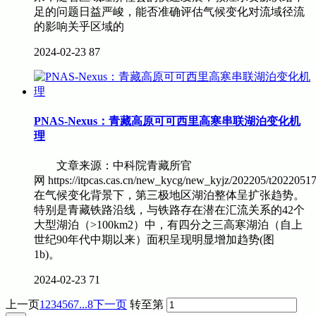
足的问题日益严峻，能否准确评估气候变化对流域径流
的影响关乎区域的
2024-02-23
87
PNAS-Nexus：青藏高原可可西里高寒串联湖泊变化机
理
文章来源：中科院青藏所官
网 https://itpcas.cas.cn/new_kycg/new_kyjz/202205/t202
在气候变化背景下，第三极地区湖泊整体呈扩张趋势。
特别是青藏铁路沿线，与铁路存在潜在汇流关系的42个
大型湖泊（>100km2）中，有四分之三高寒湖泊（自上
世纪90年代中期以来）面积呈现明显增加趋势(图
1b)。
2024-02-23
71
上一页
1
2
3
4
5
6
7
...8
下一页
转至第