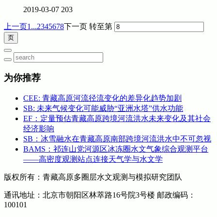
2019-03-07
203
上一页
1...
2
3
4
5
6
7
8
下一页
转至第
为你推荐
CEE: 青藏高原河流径流变化的差异化趋势加剧
SB: 未来气候变化可能威胁“亚洲水塔”供水功能
EF：定量预估青藏高原跨境河流洪水未来变化及其社会
经济影响
SB：冰雪融水在青藏高原南部跨境河流洪水中不可忽视
BAMS：祁连山党河源区冰冻圈水文气象综合观测平台
——高密度观测站点连接天气学与水文学
版权所有：青藏高原多圈层水文观测与模拟研究团队
通讯地址：北京市朝阳区林萃路16号院3号楼 邮政编码：
100101