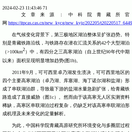
2024-02-23 11:43:46
71
文章来源：中科院青藏所官
网
https://itpcas.cas.cn/new_kycg/new_kyjz/202205/t20220517_644
在气候变化背景下，第三极地区湖泊整体呈扩张趋势。特
别是青藏铁路沿线，与铁路存在潜在汇流关系的42个大型湖泊
2
（>100km
）中，有四分之三高寒湖泊（自上世纪90年代中期
以来）面积呈现明显增加趋势(图1b)。
2011年9月，可可西里卓乃湖发生溃决，可可西里地区的
四个主要高寒湖泊（卓乃湖、库塞湖、海丁诺尔湖和盐湖）形
成了串联湖泊群，导致最下游的盐湖水量急剧扩张，给青藏铁
路造成了直接威胁（图1c）。然而由于该高寒无人区实测资料
稀缺，高寒区串联湖泊过程复杂，仍缺乏对该高寒串联湖泊形
成机理及未来变化的定量解析。
为此，中国科学院青藏高原研究所环境变化与多圈层过程