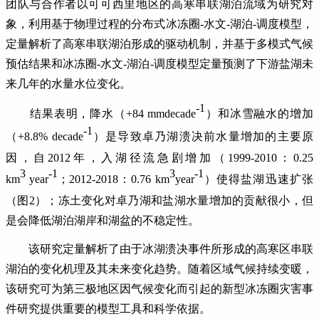
团队与合作者以可可西里地区的高寒串联湖泊流域为研究对
象，利用基于物理过程的分布式冰冻圈-水文-湖泊-调度模型，
定量解析了高寒串联湖泊形成的驱动机制，并基于多模式气候
预估结果和冰冻圈-水文-湖泊-调度模型定量预测了下游盐湖未
来几年的水量水位变化。
-1
结果表明，降水（+84 mmdecade
）和冰雪融水的增加
-1
（+8.8% decade
）是导致卓乃湖溃决前水量增加的主要原
因，自2012年，入湖径流急剧增加（1999-2010：0.25
3
-1
3
-1
km
year
；2012-2018：0.76 km
year
）使得盐湖迅速扩张
（图2）；冻土变化对卓乃湖和盐湖水量增加的贡献很小，但
是会降低湖泊湖岸和湖盆的不稳定性。
该研究定量解析了由于冰湖溃决事件所形成的高寒区串联
湖泊的变化机理及其未来变化趋势。随着区域气候持续变暖，
该研究可为第三极地区因气候变化而引起的新型冰冻圈灾害事
件研究提供重要的模型工具和科学依据。