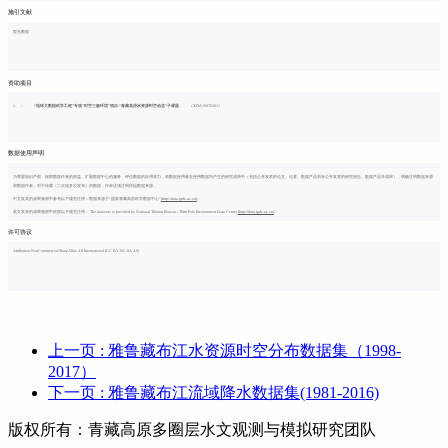
施引文献
暂无数据
资助项目
1、
：
“地球大数据科学工程”专项“时空三极环境”项目-“青藏高原水资源时空动态”子课题
（XDA19070301）
数据使用声明
为尊重知识产权、保障数据作者的权益、扩展数据中心的服务、评估数据的应用潜力，请数据使用者在使用数据所产生的研究成果中（包括公开发表的论文、论著、数据产品和未公开发表的研究报告、数据产品等成果），明确注明数据来源
和数据作者。对于转载（二次或多次发布）的数据，作者还须注明原始数据来源。
中文发表的成果致谢中参考以下规范注明：数据来源于“国家青藏高原科学数据中心”
(http://data.tpdc.ac.cn)
。
英文发表的成果致谢中依据以下规范注明： The datasets is provided by National Tibetan Plateau / Third Pole Environment Data Center
(http://data.tpdc.ac.cn)
.
许可协议
Attribution-NonCommercial-ShareAlike 4.0 International (CC BY-NC-SA 4.0)
上一页
: 雅鲁藏布江水资源时空分布数据集（1998-
2017）
下一页
: 雅鲁藏布江流域降水数据集(1981-2016)
版权所有：青藏高原多圈层水文观测与模拟研究团队