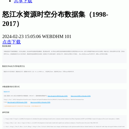
共享下载
怒江水资源时空分布数据集（1998-
2017）
2024-02-23 15:05:06
WEBDHM
101
点击下载
数据集摘要
本数据是基于气象观测数据、水文站点数据，结合各种同化数据和遥感数据，通过耦合积雪、冰川和冻土物理过程的青藏高原多圈层水文模型系统WEB-DHM（基于水和能量平衡的分布式水文模型）制备生成，时间分辨率为月尺度，空间分
辨率为5km，原始数据格式为ASCII文本格式，数据种类包括格网径流与蒸发（若蒸发小于0,则表示凝华；若径流小于0，则表示当月降水小于蒸发）。若asc无法在arcmap中正常打开，请将asc文件前5行顶格。
数据文件命名方式和使用方法
数据为ASCII文本格式，数据命名方式：观测项+年月日，如：Acc_Q.199801.asc。 径流单位为mm，蒸发单位为mm，可用arcgis等软件打开。
本数据要求的引用方式
数据的引用
王磊, 柴晨好. (2022). 怒江水资源时空分布数据集（1998-2017）. 国家青藏高原数据中心.
https://doi.org/10.11888/Terre.tpdc.272890.
https://cstr.cn/18406.11.Terre.tpdc.272890.
Wang, L., Chai, C. (2022). Nujiang River Water Resources Temporal and Spatial Distribution Data Set (1998-2017). National Tibetan Plateau / Third Pole Environment Data
Center.
https://doi.org/10.11888/Terre.tpdc.272890.
https://cstr.cn/18406.11.Terre.tpdc.272890.
使用本数据时必须引用“文章的引用”中列出的文献，并进行数据的引用
参考文献
1、Wang L, Koike T, Yang K, et al.(2009). Development of a distributed biosphere hydrological model and its evaluation with the Southern Great Plains Experiments (SGP97 and SGP99)[J]. Journal of Geophysical Research: Atmospheres, 114(D8).
2、Wang, L., Zhou, J., Qi, J., Sun, L., Yang, K., & Tian, L., et al. (2017). Development of a land surface model with coupled snow and frozen soil physics. Water Resources Research, 53(6), 5085-5103.
3、Chai, C., Wang, L., Chen, D., Zhou, J., Liu, H., Zhang, J., Wang, Y., Chen, T., & Liu, R. (2022). Future snow changes and their impact on the upstream runoff in Salween. Hydrol. Earth Syst. Sci. 26(18), 4657–4683. https://doi.org/10.5194/hess-26-4657-2022